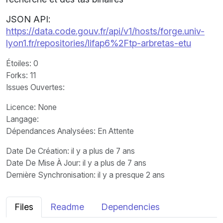
JSON API:
https://data.code.gouv.fr/api/v1/hosts/forge.univ-
lyon1.fr/repositories/lifap6%2Ftp-arbretas-etu
Étoiles
: 0
Forks
: 11
Issues Ouvertes
:
Licence
: None
Langage
:
Dépendances Analysées: En Attente
Date De Création
: il y a plus de 7 ans
Date De Mise À Jour
: il y a plus de 7 ans
Dernière Synchronisation
: il y a presque 2 ans
Files
Readme
Dependencies