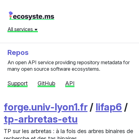
All services
Repos
An open API service providing repository metadata for
many open source software ecosystems.
Support
GitHub
API
forge.univ-lyon1.fr
/
lifap6
/
tp-arbretas-etu
TP sur les arbretas : à la fois des arbres binaires de
recherche et des tas binaires