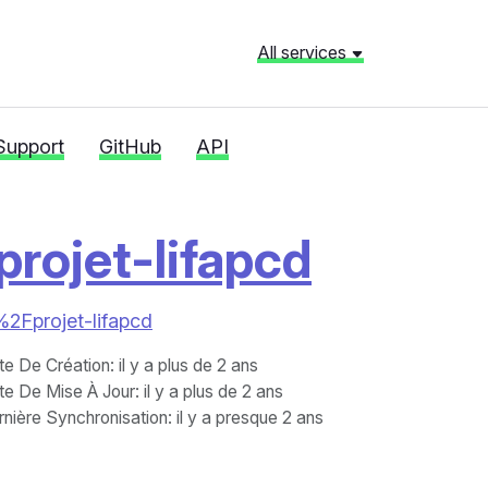
All services
Support
GitHub
API
projet-lifapcd
1%2Fprojet-lifapcd
te De Création
: il y a plus de 2 ans
te De Mise À Jour
: il y a plus de 2 ans
nière Synchronisation
: il y a presque 2 ans