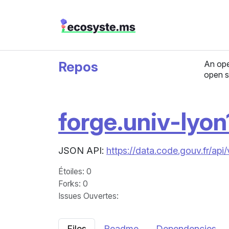
Repos
An ope
open s
forge.univ-lyon1
JSON API:
https://data.code.gouv.fr/api/
Étoiles
: 0
Forks
: 0
Issues Ouvertes
:
Files
Readme
Dependencies