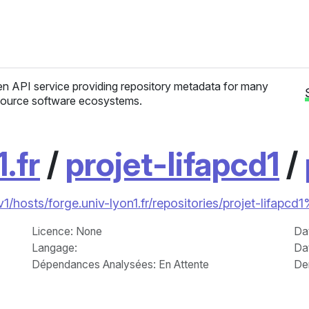
n API service providing repository metadata for many
ource software ecosystems.
.fr
/
projet-lifapcd1
/
v1/hosts/forge.univ-lyon1.fr/repositories/projet-lifapcd
Licence
: None
Da
Langage
:
Da
Dépendances Analysées: En Attente
Der