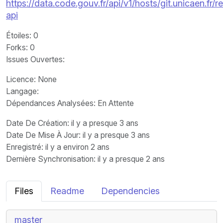
https://data.code.gouv.fr/api/v1/hosts/git.unicaen.fr/
api
Étoiles
: 0
Forks
: 0
Issues Ouvertes
:
Licence
: None
Langage
:
Dépendances Analysées: En Attente
Date De Création
: il y a presque 3 ans
Date De Mise À Jour
: il y a presque 3 ans
Enregistré
: il y a environ 2 ans
Dernière Synchronisation
: il y a presque 2 ans
Files
Readme
Dependencies
master