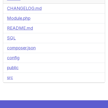
CHANGELOG.md
Module.php
README.md
SQL
composer.json
config
public
src