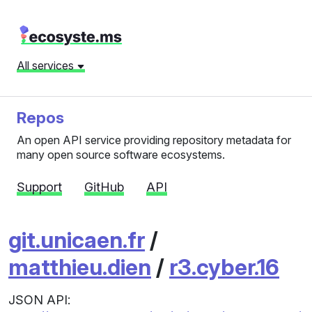
All services
Repos
An open API service providing repository metadata for
many open source software ecosystems.
Support
GitHub
API
git.unicaen.fr
/
matthieu.dien
/
r3.cyber.16
JSON API: