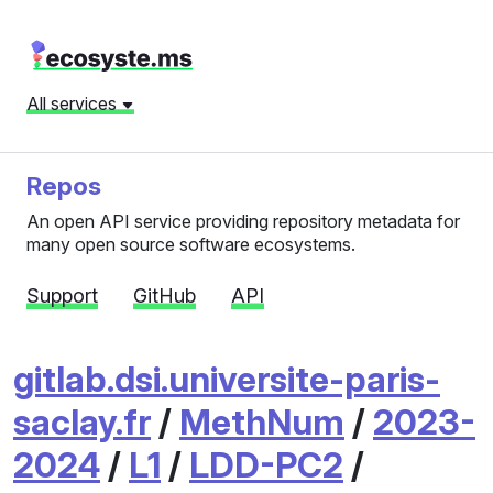
All services
Repos
An open API service providing repository metadata for
many open source software ecosystems.
Support
GitHub
API
gitlab.dsi.universite-paris-
saclay.fr
/
MethNum
/
2023-
2024
/
L1
/
LDD-PC2
/