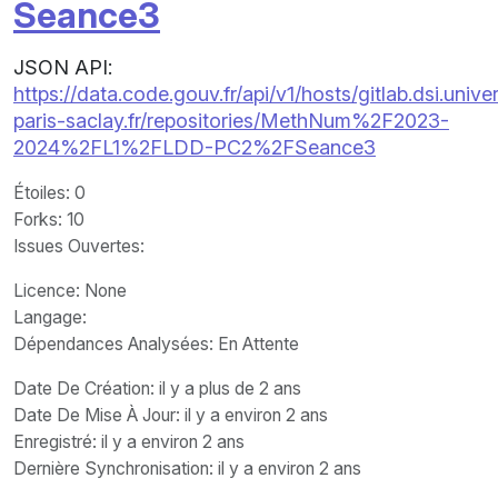
Seance3
JSON API:
https://data.code.gouv.fr/api/v1/hosts/gitlab.dsi.univer
paris-saclay.fr/repositories/MethNum%2F2023-
2024%2FL1%2FLDD-PC2%2FSeance3
Étoiles
: 0
Forks
: 10
Issues Ouvertes
:
Licence
: None
Langage
:
Dépendances Analysées: En Attente
Date De Création
: il y a plus de 2 ans
Date De Mise À Jour
: il y a environ 2 ans
Enregistré
: il y a environ 2 ans
Dernière Synchronisation
: il y a environ 2 ans