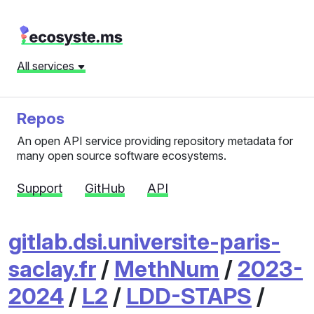
All services
Repos
An open API service providing repository metadata for
many open source software ecosystems.
Support
GitHub
API
gitlab.dsi.universite-paris-
saclay.fr
/
MethNum
/
2023-
2024
/
L2
/
LDD-STAPS
/