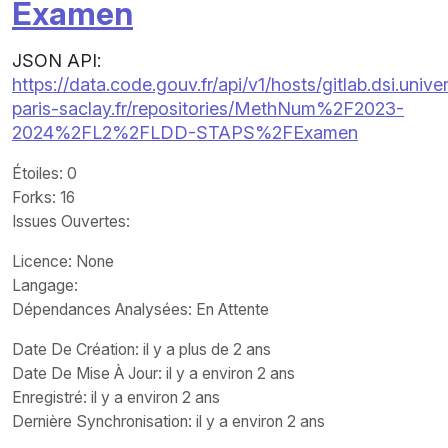
Examen
JSON API:
https://data.code.gouv.fr/api/v1/hosts/gitlab.dsi.univer
paris-saclay.fr/repositories/MethNum%2F2023-
2024%2FL2%2FLDD-STAPS%2FExamen
Étoiles
: 0
Forks
: 16
Issues Ouvertes
:
Licence
: None
Langage
:
Dépendances Analysées: En Attente
Date De Création
: il y a plus de 2 ans
Date De Mise À Jour
: il y a environ 2 ans
Enregistré
: il y a environ 2 ans
Dernière Synchronisation
: il y a environ 2 ans