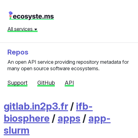
All services
Repos
An open API service providing repository metadata for
many open source software ecosystems.
Support
GitHub
API
gitlab.in2p3.fr
/
ifb-
biosphere
/
apps
/
app-
slurm