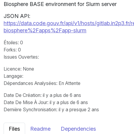
Biosphere BASE environment for Slurm server
JSON API:
https://data.code.gouv.fr/api/v1/hosts/gitlab.in2p3.fr/r
biosphere%2Fapps%2Fapp-slurm
Étoiles
: 0
Forks
: 0
Issues Ouvertes
:
Licence
: None
Langage
:
Dépendances Analysées: En Attente
Date De Création
: il y a plus de 6 ans
Date De Mise À Jour
: il y a plus de 6 ans
Dernière Synchronisation
: il y a presque 2 ans
Files
Readme
Dependencies