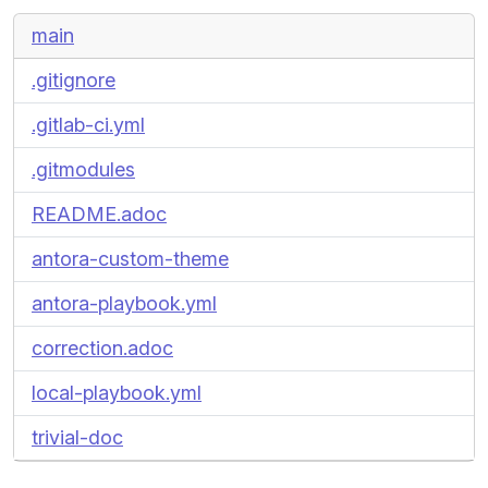
main
.gitignore
.gitlab-ci.yml
.gitmodules
README.adoc
antora-custom-theme
antora-playbook.yml
correction.adoc
local-playbook.yml
trivial-doc