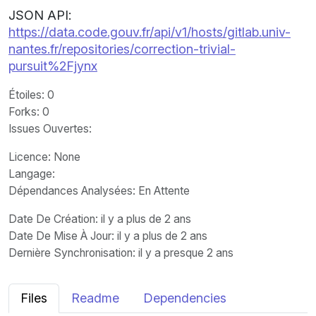
JSON API:
https://data.code.gouv.fr/api/v1/hosts/gitlab.univ-
nantes.fr/repositories/correction-trivial-
pursuit%2Fjynx
Étoiles
: 0
Forks
: 0
Issues Ouvertes
:
Licence
: None
Langage
:
Dépendances Analysées: En Attente
Date De Création
: il y a plus de 2 ans
Date De Mise À Jour
: il y a plus de 2 ans
Dernière Synchronisation
: il y a presque 2 ans
Files
Readme
Dependencies