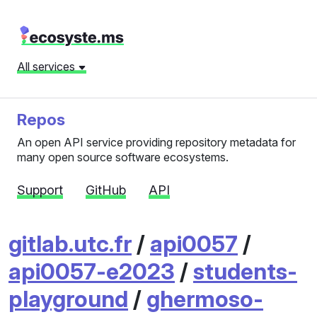
All services
Repos
An open API service providing repository metadata for
many open source software ecosystems.
Support
GitHub
API
gitlab.utc.fr
/
api0057
/
api0057-e2023
/
students-
playground
/
ghermoso-