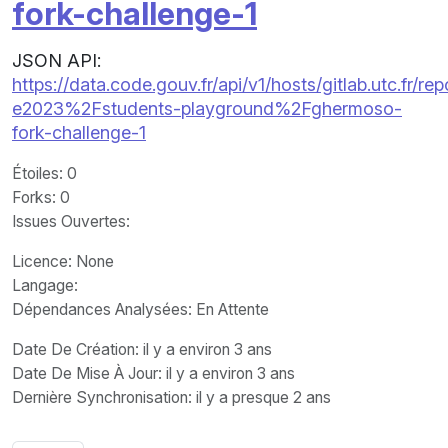
fork-challenge-1
JSON API:
https://data.code.gouv.fr/api/v1/hosts/gitlab.utc.fr/
e2023%2Fstudents-playground%2Fghermoso-
fork-challenge-1
Étoiles
: 0
Forks
: 0
Issues Ouvertes
:
Licence
: None
Langage
:
Dépendances Analysées: En Attente
Date De Création
: il y a environ 3 ans
Date De Mise À Jour
: il y a environ 3 ans
Dernière Synchronisation
: il y a presque 2 ans