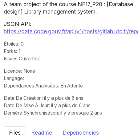
A team project of the course NF17_P20 : [Database
design] Library management system.
JSON API:
https://data.code.gouv.fr/api/v1/hosts/gitlab.utc.fr/
Étoiles
: 0
Forks
: 1
Issues Ouvertes
:
Licence
: None
Langage
:
Dépendances Analysées: En Attente
Date De Création
: il y a plus de 6 ans
Date De Mise À Jour
: il y a plus de 6 ans
Dernière Synchronisation
: il y a presque 2 ans
Files
Readme
Dependencies