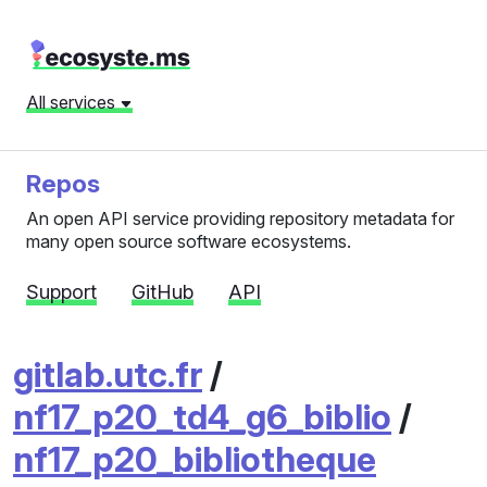
All services
Repos
An open API service providing repository metadata for
many open source software ecosystems.
Support
GitHub
API
gitlab.utc.fr
/
nf17_p20_td4_g6_biblio
/
nf17_p20_bibliotheque