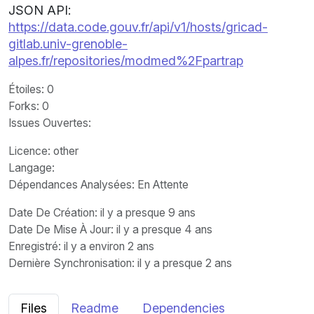
JSON API:
https://data.code.gouv.fr/api/v1/hosts/gricad-
gitlab.univ-grenoble-
alpes.fr/repositories/modmed%2Fpartrap
Étoiles
: 0
Forks
: 0
Issues Ouvertes
:
Licence
: other
Langage
:
Dépendances Analysées: En Attente
Date De Création
: il y a presque 9 ans
Date De Mise À Jour
: il y a presque 4 ans
Enregistré
: il y a environ 2 ans
Dernière Synchronisation
: il y a presque 2 ans
Files
Readme
Dependencies