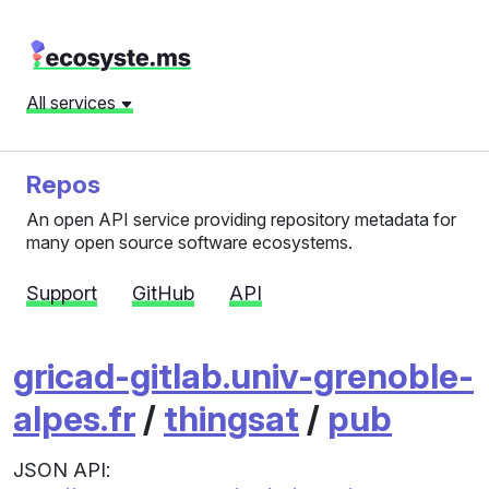
All services
Repos
An open API service providing repository metadata for
many open source software ecosystems.
Support
GitHub
API
gricad-gitlab.univ-grenoble-
alpes.fr
/
thingsat
/
pub
JSON API: