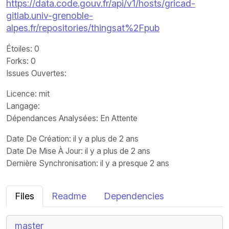
https://data.code.gouv.fr/api/v1/hosts/gricad-
gitlab.univ-grenoble-
alpes.fr/repositories/thingsat%2Fpub
Étoiles
: 0
Forks
: 0
Issues Ouvertes
:
Licence
: mit
Langage
:
Dépendances Analysées: En Attente
Date De Création
: il y a plus de 2 ans
Date De Mise À Jour
: il y a plus de 2 ans
Dernière Synchronisation
: il y a presque 2 ans
Files
Readme
Dependencies
master