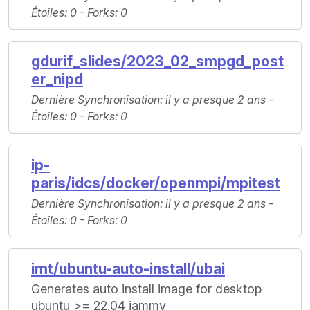
Étoiles
: 0 -
Forks
: 0
gdurif_slides/2023_02_smpgd_post
er_nipd
Dernière Synchronisation
: il y a presque 2 ans -
Étoiles
: 0 -
Forks
: 0
ip-
paris/idcs/docker/openmpi/mpitest
Dernière Synchronisation
: il y a presque 2 ans -
Étoiles
: 0 -
Forks
: 0
imt/ubuntu-auto-install/ubai
Generates auto install image for desktop
ubuntu >= 22.04 jammy