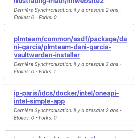
illustrating-math/imwebsite2
Dernière Synchronisation
: il y a presque 2 ans -
Étoiles
: 0 -
Forks
: 0
plmteam/common/asdf/package/da
ni-garcia/plmteam-dani-garcia-
vaultwarden-installer
Dernière Synchronisation
: il y a presque 2 ans -
Étoiles
: 0 -
Forks
: 1
ip-paris/idcs/docker/intel/oneapi-
intel-simple-app
Dernière Synchronisation
: il y a presque 2 ans -
Étoiles
: 0 -
Forks
: 0