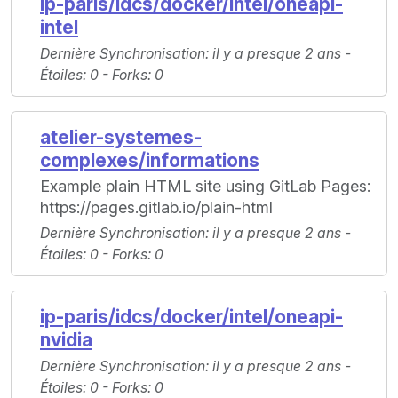
ip-paris/idcs/docker/intel/oneapi-
intel
Dernière Synchronisation
: il y a presque 2 ans -
Étoiles
: 0 -
Forks
: 0
atelier-systemes-
complexes/informations
Example plain HTML site using GitLab Pages:
https://pages.gitlab.io/plain-html
Dernière Synchronisation
: il y a presque 2 ans -
Étoiles
: 0 -
Forks
: 0
ip-paris/idcs/docker/intel/oneapi-
nvidia
Dernière Synchronisation
: il y a presque 2 ans -
Étoiles
: 0 -
Forks
: 0