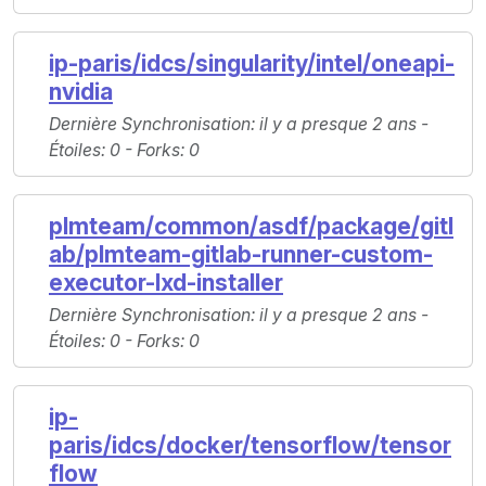
ip-paris/idcs/singularity/intel/oneapi-
nvidia
Dernière Synchronisation
: il y a presque 2 ans -
Étoiles
: 0 -
Forks
: 0
plmteam/common/asdf/package/gitl
ab/plmteam-gitlab-runner-custom-
executor-lxd-installer
Dernière Synchronisation
: il y a presque 2 ans -
Étoiles
: 0 -
Forks
: 0
ip-
paris/idcs/docker/tensorflow/tensor
flow