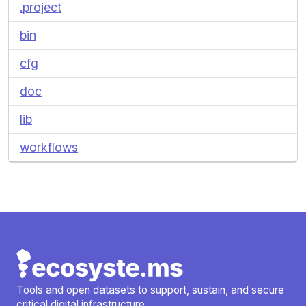
.project
bin
cfg
doc
lib
workflows
Tools and open datasets to support, sustain, and secure
critical digital infrastructure.