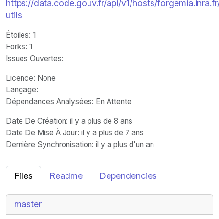
https://data.code.gouv.fr/api/v1/hosts/forgemia.inra.f
utils
Étoiles
: 1
Forks
: 1
Issues Ouvertes
:
Licence
: None
Langage
:
Dépendances Analysées: En Attente
Date De Création
: il y a plus de 8 ans
Date De Mise À Jour
: il y a plus de 7 ans
Dernière Synchronisation
: il y a plus d'un an
Files
Readme
Dependencies
master