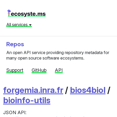
All services
Repos
An open API service providing repository metadata for
many open source software ecosystems.
Support
GitHub
API
forgemia.inra.fr
/
bios4biol
/
bioinfo-utils
JSON API: