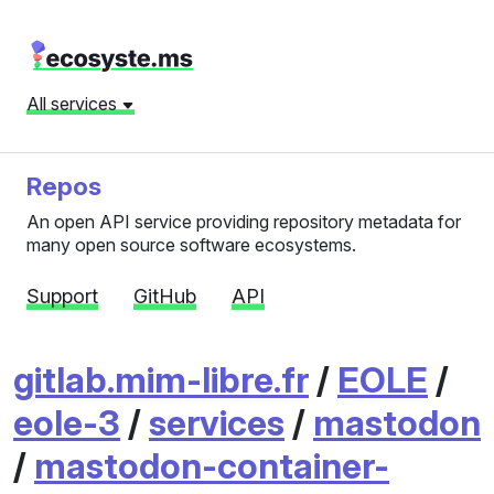
All services
Repos
An open API service providing repository metadata for
many open source software ecosystems.
Support
GitHub
API
gitlab.mim-libre.fr
/
EOLE
/
eole-3
/
services
/
mastodon
/
mastodon-container-