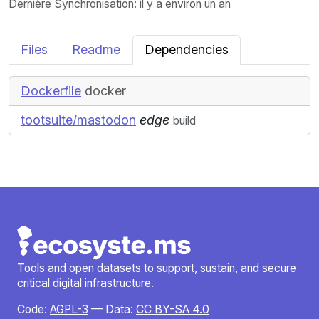
Dernière Synchronisation
: il y a environ un an
Files
Readme
Dependencies
Dockerfile
docker
tootsuite/mastodon
edge
build
Tools and open datasets to support, sustain, and secure
critical digital infrastructure.
Code:
AGPL-3
— Data:
CC BY-SA 4.0