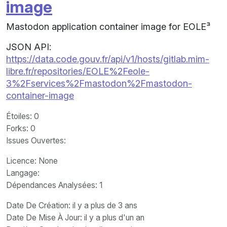
image
Mastodon application container image for EOLE³
JSON API:
https://data.code.gouv.fr/api/v1/hosts/gitlab.mim-
libre.fr/repositories/EOLE%2Feole-
3%2Fservices%2Fmastodon%2Fmastodon-
container-image
Étoiles
: 0
Forks
: 0
Issues Ouvertes
:
Licence
: None
Langage
:
Dépendances Analysées: 1
Date De Création
: il y a plus de 3 ans
Date De Mise À Jour
: il y a plus d'un an